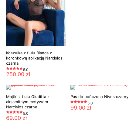
ma
wiele
wariantów.
Opcje
można
wybrać
na
stronie
produktu
Koszulka z tiulu Bianca z
koronkową aplikacją Narcisios
czarna
5.0
250.00
zł
Oceniono
5.00
na 5
Ten
produkt
ma
wiele
Majtki z tiulu Giuditta z
Pas do pończoch Nives czarny
wariantów.
aksamitnym motywem
5.0
Opcje
Narcisios czarne
99.00
zł
Oceniono
można
5.00
wybrać
na 5
5.0
Ten
na
69.00
zł
Oceniono
produkt
5.00
stronie
ma
na 5
Ten
produktu
wiele
produkt
wariantów.
ma