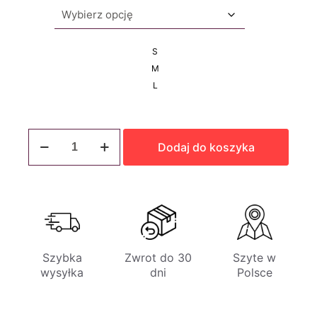
S
M
L
ilość
Miękki
Dodaj do koszyka
stanik
braletka
Lorenza
Szybka
Zwrot do 30
Szyte w
wysyłka
dni
Polsce