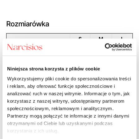
Rozmiarówka
S
M
L
Rozmiar
(36)
(38)
(40)
97-
Biust (cm)
86-91
92-96
101
Niniejsza strona korzysta z plików cookie
Obwód pod biustem
70-
80-
75-80
(cm)
75
85
Wykorzystujemy pliki cookie do spersonalizowania treści
i reklam, aby oferować funkcje społecznościowe i
Modelka ma na sobie biustonosz rozmiar S (36)
Skład: poliamid 85%, elastan 15%
analizować ruch w naszej witrynie. Informacje o tym, jak
korzystasz z naszej witryny, udostępniamy partnerom
społecznościowym, reklamowym i analitycznym.
Jak dobrać odpowiedni rozmiar
Partnerzy mogą połączyć te informacje z innymi danymi
biustonosza?
otrzymanymi od Ciebie lub uzyskanymi podczas
korzystania z ich usług.
1. Zmierz się w najszerszym miejscu biustu, tak aby nie ściskać piersi.
Zadbaj o to, by taśma krawiecka znajdowała się na tej samej wysokości