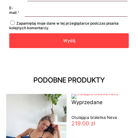
E-
mail
*
Zapamiętaj moje dane w tej przeglądarce podczas pisania
kolejnych komentarzy.
PODOBNE PRODUKTY
Wyprzedane
Otulająca braletka Neva
219.00
zł
Ten
produkt