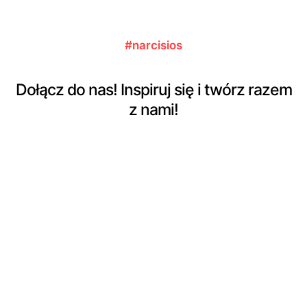
Opcje
wiele
można
wariantów.
wybrać
Opcje
na
można
stronie
#narcisios
wybrać
produktu
na
stronie
produktu
Dołącz do nas! Inspiruj się i twórz razem
z nami!