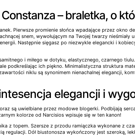
e Constanza – braletka, o kt
anek. Pierwsze promienie słońca wpadające przez okno deli
 pachnącej snem, wywołującym na Twojej twarzy nieśmiały u
ergii. Następnie sięgasz po niezwykle elegancki i kobiecy 
ksamitnego i miłego w dotyku, elastycznego, czarnego tiulu
ale podkreślając ich piękno. Minimalistyczna struktura mate
 zawartości niklu są synonimem nienachalnej elegancji, kom
ntesencja elegancji i wyg
 oraz są uwielbiane przez modowe blogerki. Podbijają ser
arnym kolorze od Narcisios wpisuje się w ten kanon!
nika z topem. Szersze z przodu ramiączka wykonane z czar
 regulacji. Dół biustonosza wykończony jest szeroką, lekk