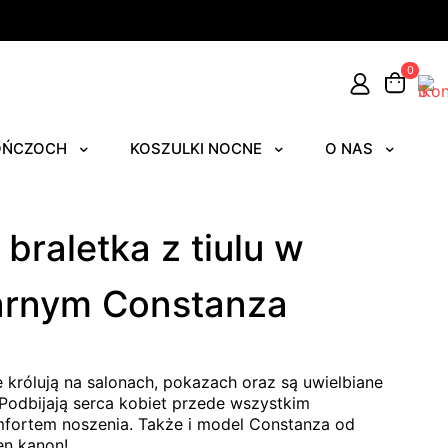
0
OŃCZOCH
KOSZULKI NOCNE
O NAS
braletka z tiulu w
arnym Constanza
e królują na salonach, pokazach oraz są uwielbiane
Podbijają serca kobiet przede wszystkim
mfortem noszenia. Także i model Constanza od
en kanon!