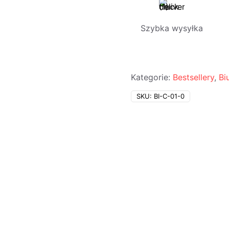
czarnym
Constanza
Szybka wysyłka
Kategorie:
Bestsellery
,
Bi
SKU:
BI-C-01-0