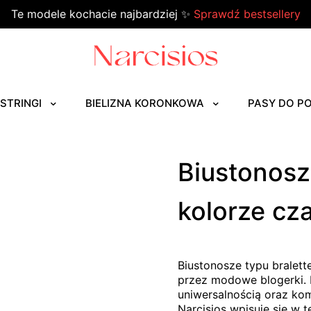
Te modele kochacie najbardziej ✨
Sprawdź bestsellery
STRINGI
BIELIZNA KORONKOWA
PASY DO P
Biustonosz 
kolorze cz
Biustonosze typu bralett
przez modowe blogerki. 
uniwersalnością oraz ko
Narcisios wpisuje się w t