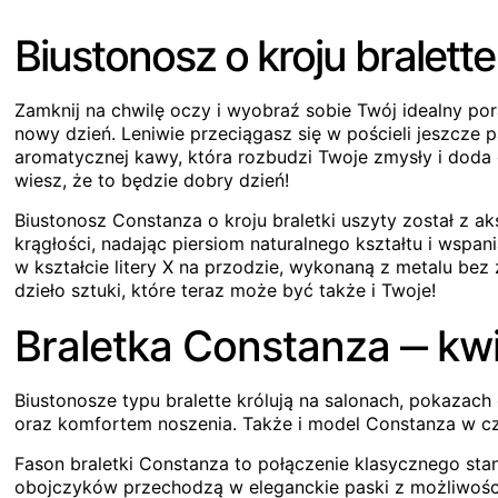
Biustonosz o kroju bralett
Zamknij na chwilę oczy i wyobraź sobie Twój idealny por
nowy dzień. Leniwie przeciągasz się w pościeli jeszcze
aromatycznej kawy, która rozbudzi Twoje zmysły i doda en
wiesz, że to będzie dobry dzień!
Biustonosz Constanza o kroju braletki uszyty został z a
krągłości, nadając piersiom naturalnego kształtu i wspani
w kształcie litery X na przodzie, wykonaną z metalu bez
dzieło sztuki, które teraz może być także i Twoje!
Braletka Constanza ‒ kwi
Biustonosze typu bralette królują na salonach, pokazach
oraz komfortem noszenia. Także i model Constanza w cz
Fason braletki Constanza to połączenie klasycznego sta
obojczyków przechodzą w eleganckie paski z możliwością