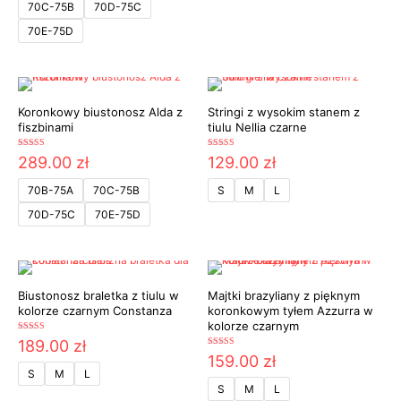
wynosiła:
wynosi:
70C-75B
70D-75C
220.00 zł.
99.00 zł.
70E-75D
Koronkowy biustonosz Alda z
Stringi z wysokim stanem z
fiszbinami
tiulu Nellia czarne
Oceniono
Oceniono
289.00
zł
129.00
zł
5.00
5.00
na 5
na 5
70B-75A
70C-75B
S
M
L
70D-75C
70E-75D
Biustonosz braletka z tiulu w
Majtki brazyliany z pięknym
kolorze czarnym Constanza
koronkowym tyłem Azzurra w
kolorze czarnym
Oceniono
189.00
zł
5.00
Oceniono
159.00
zł
na 5
5.00
S
M
L
na 5
S
M
L