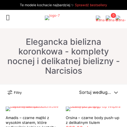
Te modele kochacie najbardziej ✨
Sprawdź bestsellery
0
Elegancka bielizna
koronkowa - komplety
nocnej i delikatnej bielizny -
Narcisios
Filtry
Amadis – czarne majtki z
Orsina – czarne body push-up
wysokim stanem, które
z delikatnym tiulem