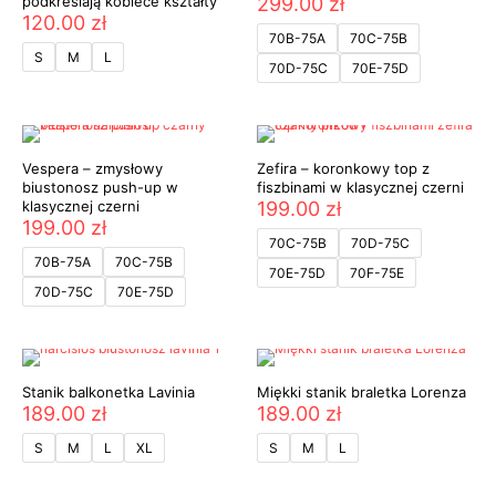
podkreślają kobiece kształty
299.00
zł
120.00
zł
70B-75A
70C-75B
S
M
L
70D-75C
70E-75D
Vespera – zmysłowy
Zefira – koronkowy top z
biustonosz push-up w
fiszbinami w klasycznej czerni
klasycznej czerni
199.00
zł
199.00
zł
70C-75B
70D-75C
70B-75A
70C-75B
70E-75D
70F-75E
70D-75C
70E-75D
Stanik balkonetka Lavinia
Miękki stanik braletka Lorenza
189.00
zł
189.00
zł
S
M
L
XL
S
M
L