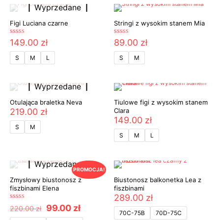
Wyprzedane
Figi Luciana czarne
Stringi z wysokim stanem Mia
Oceniono
Oceniono
149.00
zł
89.00
zł
5.00
5.00
na 5
na 5
S
M
L
S
M
Wyprzedane
Otulająca braletka Neva
Tiulowe figi z wysokim stanem
219.00
zł
Clara
149.00
zł
S
M
S
M
L
Wyprzedane
PROMOCJA!
Zmysłowy biustonosz z
Biustonosz balkonetka Lea z
fiszbinami Elena
fiszbinami
289.00
zł
Oceniono
Pierwotna
Aktualna
99.00
zł
220.00
zł
5.00
70C-75B
70D-75C
cena
cena
na 5