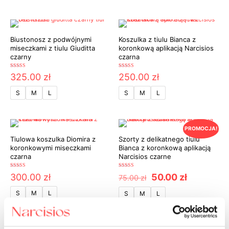
Biustonosz z podwójnymi
Koszulka z tiulu Bianca z
miseczkami z tiulu Giuditta
koronkową aplikacją Narcisios
czarny
czarna
Oceniono
Oceniono
325.00
zł
250.00
zł
5.00
5.00
na 5
na 5
S
M
L
S
M
L
PROMOCJA!
Tiulowa koszulka Diomira z
Szorty z delikatnego tiulu
koronkowymi miseczkami
Bianca z koronkową aplikacją
czarna
Narcisios czarne
Oceniono
Oceniono
Pierwotna
Aktualna
300.00
zł
50.00
zł
75.00
zł
5.00
5.00
cena
cena
na 5
na 5
wynosiła:
wynosi:
S
M
L
S
M
L
75.00 zł.
50.00 zł.