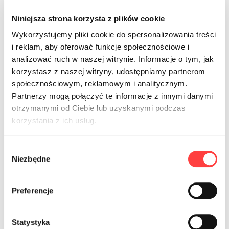
Majtki z tiulu Giuditta z
Czarne majtki z wysokim
Niniejsza strona korzysta z plików cookie
aksamitnym motywem
stanem Constanza z tiulu
Narcisios czarne
Wykorzystujemy pliki cookie do spersonalizowania treści
Oceniono
149.00
zł
5.00
Oceniono
i reklam, aby oferować funkcje społecznościowe i
69.00
zł
na 5
5.00
S
M
L
na 5
analizować ruch w naszej witrynie. Informacje o tym, jak
S
M
L
korzystasz z naszej witryny, udostępniamy partnerom
społecznościowym, reklamowym i analitycznym.
Partnerzy mogą połączyć te informacje z innymi danymi
otrzymanymi od Ciebie lub uzyskanymi podczas
Pas do pończoch Nives czarny
Koronkowy biustonosz Emma
w formie topu
korzystania z ich usług.
Oceniono
99.00
zł
5.00
Oceniono
339.00
zł
na 5
5.00
S
M
L
na 5
Wybór
S
M
L
Niezbędne
zgody
Preferencje
Bielizna Narcisios –
nie tylko na specjalne okazje!
Statystyka